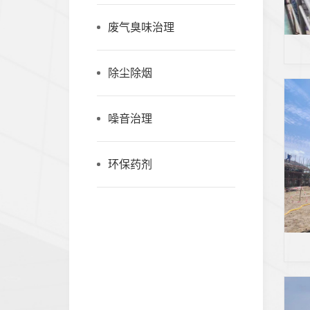
废气臭味治理
除尘除烟
噪音治理
环保药剂